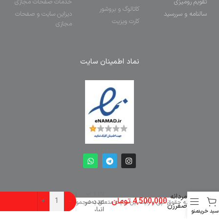
تقویم رومیزی
خدمات صفحات مجازی
کاتالوگ و بروشور
سالنامه و سررسید
دیزاین سایت و صفحات
کارت ویزیت
مجازی
نماد اطمینان سایت
ریش
تراش
119
مردانه
4,500,000
تومان
عدد در
-
+
کلیه حقوق کپی و رایت این سایت متعلق به مجموعه طراحان پرتو است.
صفرزن
انبار
سبد خرید
منو
کیمی