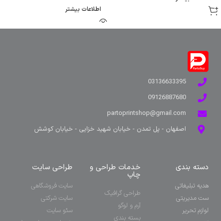
اطلاعات بیشتر
03136633395
09126887680
partoprintshop@gmail.com
اصفهان - پل تمدن - خیابان شهید خزایی - خیابان کوشش
دسته بندی
خدمات طراحی و
طراحی سایت
چاپ
هدیه تبلیغاتی
سایت فروشگاهی
طراحی گرافیک
ست مدیریتی
سایت شرکتی
آرم و لوگو
لوازم تحریر
سئو سایت
بسته بندی