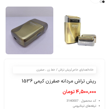
خانه
/
هدایای خاص
/
ریش تراش / خط زن ، صفرزن
ریش تراش مردانه صفرزن کیمی 1536
4,500,000
تومان
کد محصول : 3140007
تیغه‌های تیتانیومی