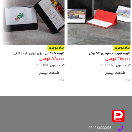
اتمام موجودی
اتمام موجودی
تقویم توریسم نقره ای 54 برگی
تقویم 1405 رومیزی ایران پایه مشکی
210,000
تومان
88,000
تومان
کد محصول:
11350165
کد محصول:
1135051
اطلاعات بیشتر
اطلاعات بیشتر
03136633395