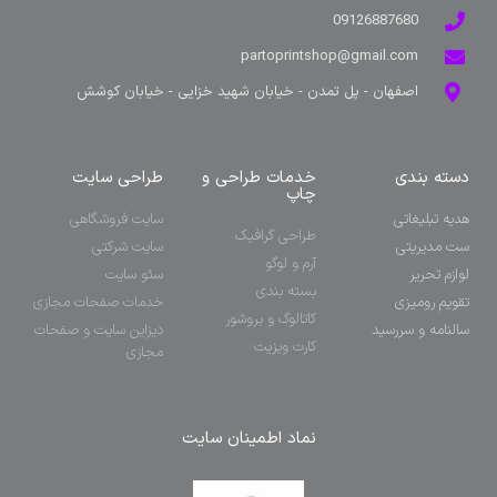
09126887680
partoprintshop@gmail.com
اصفهان - پل تمدن - خیابان شهید خزایی - خیابان کوشش
دسته بندی
خدمات طراحی و
طراحی سایت
چاپ
هدیه تبلیغاتی
سایت فروشگاهی
طراحی گرافیک
ست مدیریتی
سایت شرکتی
آرم و لوگو
لوازم تحریر
سئو سایت
بسته بندی
تقویم رومیزی
خدمات صفحات مجازی
کاتالوگ و بروشور
سالنامه و سررسید
دیزاین سایت و صفحات
کارت ویزیت
مجازی
نماد اطمینان سایت