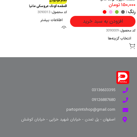
اتمام موجودی
150,000
تومان
قمقمه کودک عروسکی مانیا
رنگ
کد محصول:
3090013
اطلاعات بیشتر
افزودن به سبد خرید
کد محصول:
3090009
انتخاب گزینه‌ها
03136633395
09126887680
partoprintshop@gmail.com
اصفهان - پل تمدن - خیابان شهید خزایی - خیابان کوشش