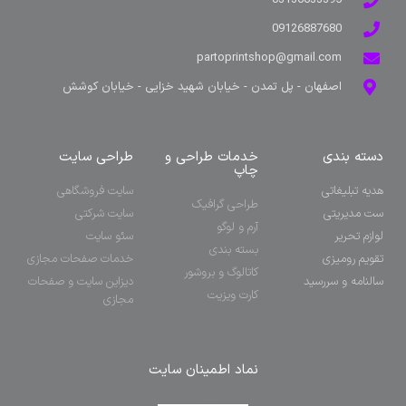
03136633395
09126887680
partoprintshop@gmail.com
اصفهان - پل تمدن - خیابان شهید خزایی - خیابان کوشش
دسته بندی
خدمات طراحی و
طراحی سایت
چاپ
هدیه تبلیغاتی
سایت فروشگاهی
طراحی گرافیک
ست مدیریتی
سایت شرکتی
آرم و لوگو
لوازم تحریر
سئو سایت
بسته بندی
تقویم رومیزی
خدمات صفحات مجازی
کاتالوگ و بروشور
سالنامه و سررسید
دیزاین سایت و صفحات
کارت ویزیت
مجازی
نماد اطمینان سایت