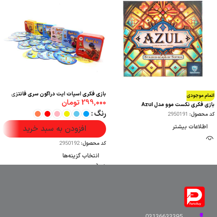
بازی فکری اسپات ایت دراگون سری فانتزی
اتمام موجودی
299,000
تومان
بازی فکری نکست موو مدل Azul
رنگ
کد محصول:
2950191
اطلاعات بیشتر
افزودن به سبد خرید
کد محصول:
2950192
انتخاب گزینه‌ها