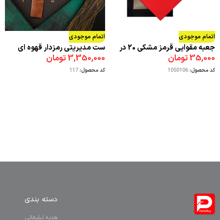
اتمام موجودی
اتمام موجودی
جعبه مقوایی قرمز مشکی 20 در
ست مديريتي رمزدار قهوه ای
35,000
تومان
3,350,000
تومان
26
کد محصول:
1050106
کد محصول:
117
دسته بندی
هدیه تبلیغاتی