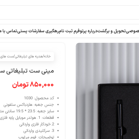
خصوصی
تحویل و برگشت
درباره پرتو
فرم ثبت نام
رهگیری سفارشات پستی
تماس با م
خانه
/
هدیه های تبلیغاتی
/
ست های م
مینی ست تبلیغاتی سه
850,000
تومان
کد محصول: 1030
جنس جعبه: هاردباکس سلفونی
سایز جعبه: 23.5 * 19.5 سانتی متر
قطعات:
1. هولدر موبایل پایه فلزی با قابلیت
2.خودکار فلزی وارداتی
3. سرکلیدی وارداتی
توضیحات: فوم مرغوب