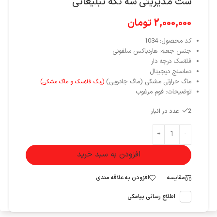
ست مدیریتی سه تکه تبلیغاتی
2,000,000
تومان
کد محصول: 1034
جنس جعبه: هاردباکس سلفونی
فلاسک درجه دار
دماسنج دیجیتال
ماگ حرارتی مشکی (ماگ جادویی)
(رنگ فلاسک و ماگ مشکی)
توضیحات: فوم مرغوب
2 عدد در انبار
+
-
افزودن به سبد خرید
مقایسه
افزودن به علاقه مندی
اطلاع رسانی پیامکی