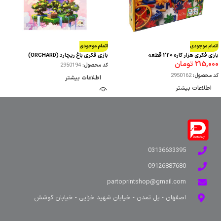
اتمام موجودی
اتمام موجودی
بازی فکری هزار کاره 220 قطعه
بازی فکری باغ ریچارد (ORCHARD)
215,000
تومان
کد محصول:
2950194
کد محصول:
2950162
اطلاعات بیشتر
اطلاعات بیشتر
03136633395
09126887680
partoprintshop@gmail.com
اصفهان - پل تمدن - خیابان شهید خزایی - خیابان کوشش