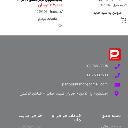
جعبه مقوایی قرمز مشکی 20 در 26
35,000
تومان
کد محصول:
1121016
کد محصول:
1050106
افزودن به سبد خرید
اطلاعات بیشتر
03136633395
09126887680
partoprintshop@gmail.com
اصفهان - پل تمدن - خیابان شهید خزایی - خیابان کوشش
دسته بندی
خدمات طراحی و
طراحی سایت
چاپ
هدیه تبلیغاتی
سایت فروشگاهی