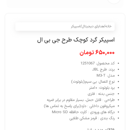
خانه
/
هدایای دیجیتال
/
اسپیکر
اسپیکر گرد کوچک طرح جی بی ال
650,000
تومان
کد محصول: 1251067
برند: طرح
JBL
مدل:
M3-T
نوع اتصال:
بی سیم(بلوتوث)
برد بلوتوث:
۱۰متر
جنس بدنه :
فلزی
طراحی :
قابل حمل، بسیار مقاوم در برابر ضربه
میکروفون داخلی :
دارد(برای پاسخ به تماس ها)
درگاه های ورودی :
کارت حافظه Micro SD
رنگ بندی :
قرمز مشکی طلایی