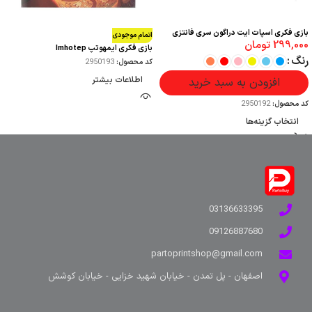
بازی فکری اسپات ایت دراگون سری فانتزی
اتمام موجودی
299,000
تومان
بازی فکری ایمهوتپ Imhotep
رنگ
کد محصول:
2950193
اطلاعات بیشتر
افزودن به سبد خرید
کد محصول:
2950192
انتخاب گزینه‌ها
03136633395
09126887680
partoprintshop@gmail.com
اصفهان - پل تمدن - خیابان شهید خزایی - خیابان کوشش