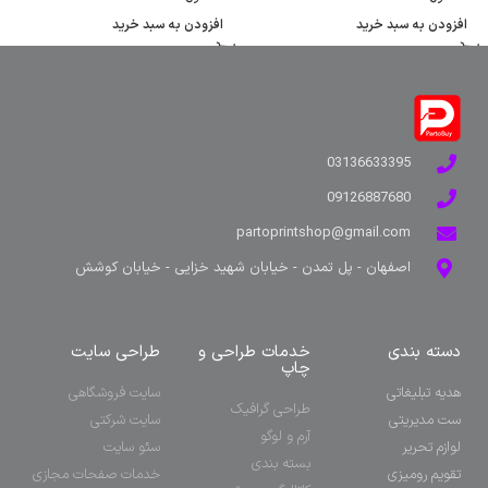
افزودن به سبد خرید
افزودن به سبد خرید
03136633395
09126887680
partoprintshop@gmail.com
اصفهان - پل تمدن - خیابان شهید خزایی - خیابان کوشش
دسته بندی
خدمات طراحی و
طراحی سایت
چاپ
هدیه تبلیغاتی
سایت فروشگاهی
طراحی گرافیک
ست مدیریتی
سایت شرکتی
آرم و لوگو
لوازم تحریر
سئو سایت
بسته بندی
تقویم رومیزی
خدمات صفحات مجازی