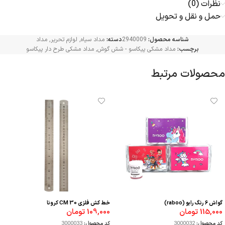
نظرات (0)
حمل و نقل و تحویل
شناسه محصول:
2940009
دسته:
مداد سیاه
,
لوازم تحریر
,
مداد
برچسب:
مداد مشکی پیکاسو - شش گوش
,
مداد مشکی طرح دار پیکاسو
محصولات مرتبط
گواش 6 رنگ رابو (raboo)
خط کش فلزی 30 CM کرونا
115,000
تومان
109,000
تومان
کد محصول:
3000032
کد محصول:
3000033