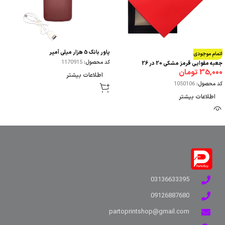
پاور بانک 5 هزار میلی آمپر
اتمام موجودی
کد محصول:
1170915
جعبه مقوایی قرمز مشکی 20 در 26
35,000
تومان
اطلاعات بیشتر
کد محصول:
1050106
اطلاعات بیشتر
03136633395
09126887680
partoprintshop@gmail.com