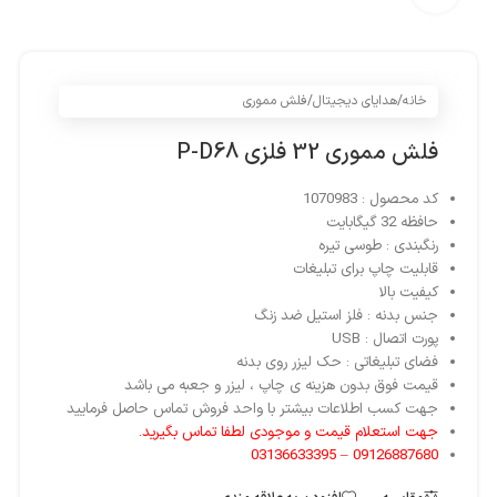
خانه
/
هدایای دیجیتال
/
فلش مموری
فلش مموری 32 فلزی P-D68
کد محصول : 1070983
حافظه 32 گیگابایت
رنگبندی : طوسی تیره
قابلیت چاپ برای تبلیغات
کیفیت بالا
جنس بدنه : فلز استیل ضد زنگ
پورت اتصال : USB
فضای تبلیغاتی : حک لیزر روی بدنه
قیمت فوق بدون هزینه ی چاپ ، لیزر و جعبه می باشد
جهت کسب اطلاعات بیشتر با
واحد فروش
تماس حاصل فرمایید
جهت استعلام قیمت و موجودی لطفا تماس بگیرید.
09126887680 – 03136633395