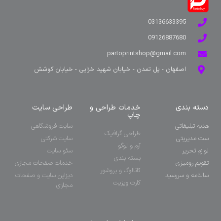
03136633395
09126887680
partoprintshop@gmail.com
اصفهان - پل تمدن - خیابان شهید خزایی - خیابان کوشش
دسته بندی
خدمات طراحی و
طراحی سایت
چاپ
هدیه تبلیغاتی
سایت فروشگاهی
طراحی گرافیک
ست مدیریتی
سایت شرکتی
آرم و لوگو
لوازم تحریر
سئو سایت
بسته بندی
تقویم رومیزی
خدمات صفحات مجازی
کاتالوگ و بروشور
سالنامه و سررسید
دیزاین سایت و صفحات
کارت ویزیت
مجازی