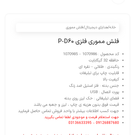
خانه
/
هدایای دیجیتال
/
فلش مموری
فلش مموری فلزی P-D60
کد محصول : 1070986 – 1070985
حافظه 32 گیگابایت
رنگبندی : طلائی – نقره ای
قابلیت چاپ برای تبلیغات
کیفیت بالا
جنس بدنه : فلز استیل ضد زنگ
پورت اتصال : USB
فضای تبلیغاتی : حک لیزر روی بدنه
قیمت فوق بدون هزینه ی چاپ ، لیزر و جعبه می باشد
جهت کسب اطلاعات بیشتر با
واحد فروش
تماس حاصل فرمایید
جهت استعلام قیمت و موجودی لطفا تماس بگیرید.
09126887680 – 03136633395