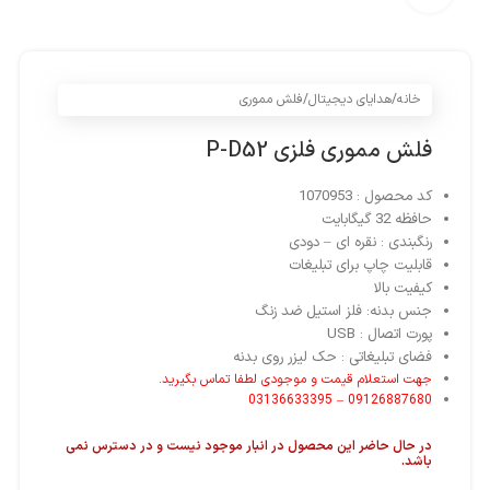
خانه
/
هدایای دیجیتال
/
فلش مموری
فلش مموری فلزی P-D52
کد محصول : 1070953
حافظه 32 گیگابایت
رنگبندی : نقره ای – دودی
قابلیت چاپ برای تبلیغات
کیفیت بالا
جنس بدنه: فلز استیل ضد زنگ
پورت اتصال : USB
فضای تبلیغاتی : حک لیزر روی بدنه
جهت استعلام قیمت و موجودی لطفا تماس بگیرید.
09126887680 – 03136633395
در حال حاضر این محصول در انبار موجود نیست و در دسترس نمی
باشد.