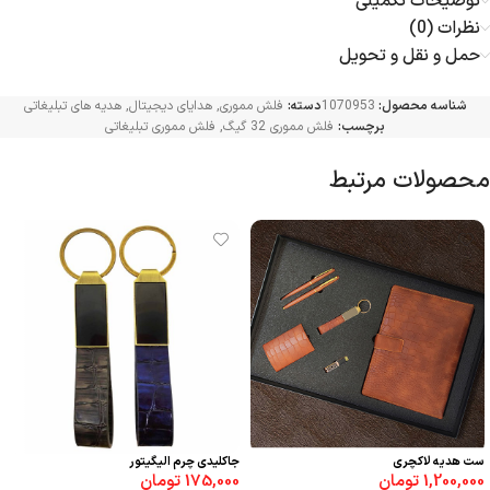
توضیحات تکمیلی
نظرات (0)
حمل و نقل و تحویل
شناسه محصول:
1070953
دسته:
فلش مموری
,
هدایای دیجیتال
,
هدیه های تبلیغاتی
برچسب:
فلش مموری 32 گیگ
,
فلش مموری تبلیغاتی
محصولات مرتبط
ست هدیه لاکچری
جاکلیدی چرم الیگیتور
1,200,000
تومان
175,000
تومان