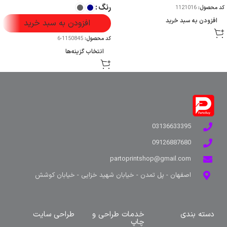
رنگ
کد محصول:
1121016
افزودن به سبد خرید
افزودن به سبد خرید
کد محصول:
1150845-6
انتخاب گزینه‌ها
03136633395
09126887680
partoprintshop@gmail.com
اصفهان - پل تمدن - خیابان شهید خزایی - خیابان کوشش
دسته بندی
خدمات طراحی و
طراحی سایت
چاپ