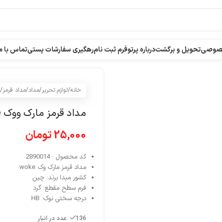
خصوصی
تحویل و برگشت
درباره پرتو
فرم ثبت نام
رهگیری سفارشات پستی
تماس با م
خانه
/
لوازم تحریر
/
مداد
/
مداد قرمز
/
مداد قرمز مارک ووک woke بسته 4 عددی
25,000
تومان
کد محصول : 2890014
مداد قرمز مارک وک woke
کشور مبدا برند: چین
فرم سطح مقطع: گرد
درجه سختی نوک: HB
136 عدد در انبار