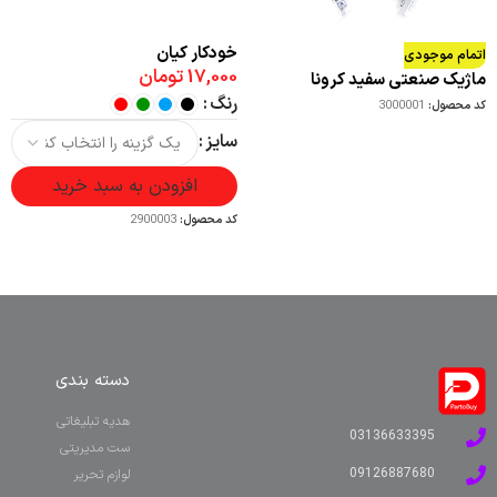
خودکار کیان
اتمام موجودی
17,000
تومان
ماژیک صنعتی سفید کرونا
رنگ
کد محصول:
3000001
سایز
افزودن به سبد خرید
کد محصول:
2900003
دسته بندی
هدیه تبلیغاتی
03136633395
ست مدیریتی
09126887680
لوازم تحریر