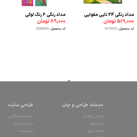
مداد رنگی 24 تایی مقوایی
مداد رنگی 6 رنگ لوکی
519,000
تومان
89,000
تومان
استدلر
کد محصول:
3070002
کد محصول:
3080009
خدمات طراحی و چاپ
طراحی سایت
طراحی گرافیک
سایت فروشگاهی
آرم و لوگو
سایت شرکتی
بسته بندی
سئو سایت