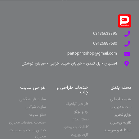
03136633395
09126887680
partoprintshop@gmail.com
اصفهان - پل تمدن - خیابان شهید خزایی - خیابان کوشش
دسته بندی
خدمات طراحی و
طراحی سایت
چاپ
هدیه تبلیغاتی
سایت فروشگاهی
طراحی گرافیک
ست مدیریتی
سایت شرکتی
آرم و لوگو
لوازم تحریر
سئو سایت
بسته بندی
تقویم رومیزی
خدمات صفحات مجازی
کاتالوگ و بروشور
سالنامه و سررسید
دیزاین سایت و صفحات
کارت ویزیت
مجازی