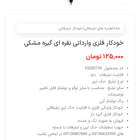
خانه
/
هدیه های تبلیغاتی
/
خودکار تبلیغاتی
خودکار فلزی وارداتی نقره ای گیره مشکی
125,000
تومان
کد محصول: 10200735
قابلیت تبلیغات : دارد
نوع تبلیغ: حک لیزر
سایز تبلیغ : متناسب با سایز لوگو و نوشتار قابل تغییر
توضیحات:
رنگ نوشتار آبی‌
خودکار وارداتی فلزی با قابلیت حک لیزر تبلیغاتی
خودکار فلزی گیره دار
فروش به صورت تک و عمده
جهت سفارشات حک لیزر و تبلیغات با شماره
های
03136633395
و
09126887680
در تماس باشید.