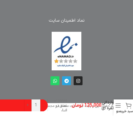
نماد اطمینان سایت
خودکار
فلزی
1994
وارداتی
125,000
تومان
عدد در
-
+
کلیه حقوق کپی و رایت این سایت متعلق به مجموعه طراحان پرتو است.
نقره ای
انبار
سبد خرید
منو
گیره
مجموعه چاپ و تبلیغات پرتو
مشکی