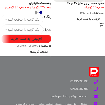
جعبه سخت ال وی سایز 30 در 40
جعبه سخت الیگیتور
120,000
تومان
230,000
تومان
–
290,000
تومان
کد محصول:
10501075
رنگ
افزودن به سبد خرید
سایز
افزودن به سبد خرید
کد محصول:
10501077-10501076
انتخاب گزینه‌ها
03136633395
09126887680
partoprintshop@gmail.com
اصفهان - پل تمدن - خیابان شهید خزایی - خیابان کوشش