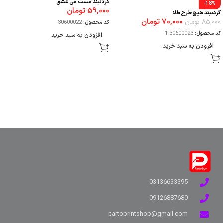
گردنبند مست می عشق
-18%
59,000
تومان
گردنبند هیچ طرح طلا
70,000
تومان
85,000
تومان
کد محصول:
30600022
کد محصول:
30600023-1
افزودن به سبد خرید
افزودن به سبد خرید
03136633395
09126887680
partoprintshop@gmail.com