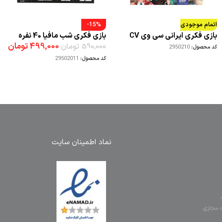
اتمام موجودی
-15%
بازی فکری ایرانی سی وی CV
بازی فکری شب مافیا 40 نفره
499,000
تومان
590,000
تومان
کد محصول:
2950210
کد محصول:
29502011
نماد اطمینان سایت
 مجازی