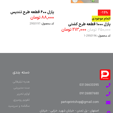
پازل 600 قطعه طرح تندیس
-15%
88,000
تومان
حضرت مسیح برزیل
اتمام موجودی
پازل 1000 قطعه طرح کشتی
کد محصول:
2950197
213,000
تومان
250,000
تومان
کد محصول:
2950196-1
دسته بندی
هدیه تبلیغاتی
03136633395
ست مدیریتی
09126887680
لوازم تحریر
تقویم رومیزی
partoprintshop@gmail.com
سالنامه و سررسید
اصفهان - پل تمدن - خیابان شهید خزایی - خیابان