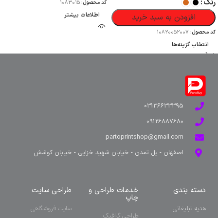
رنگ
کد محصول:
1083015
اطلاعات بیشتر
افزودن به سبد خرید
کد محصول:
10820052007
انتخاب گزینه‌ها
03136633395
09126887680
partoprintshop@gmail.com
اصفهان - پل تمدن - خیابان شهید خزایی - خیابان کوشش
دسته بندی
خدمات طراحی و
طراحی سایت
چاپ
هدیه تبلیغاتی
سایت فروشگاهی
طراحی گرافیک