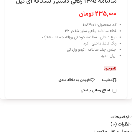
سالنامه 1405 رقعی دستیار نسکافه ای نیل
235,000
تومان
کد محصول: 1084001
قطع سالنامه :رقعی سایز 15 در 22
نوع داخلی : سالنامه دوختی روزانه جمعه مشترک
رنگ کاغذ داخلی : کرم
جنس جلد سالنامه : ترمو وارداتی
ربان : دارد
ناموجود
مقایسه
افزودن به علاقه مندی
اطلاع رسانی پیامکی
توضیحات
نظرات (0)
حمل و نقل و تحویل