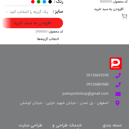
رنگ
کد محصول:
3000033
افزودن به سبد خرید
سایز
افزودن به سبد خرید
کد محصول:
2900003
انتخاب گزینه‌ها
03136633395
09126887680
partoprintshop@gmail.com
اصفهان - پل تمدن - خیابان شهید خزایی - خیابان کوشش
دسته بندی
خدمات طراحی و
طراحی سایت