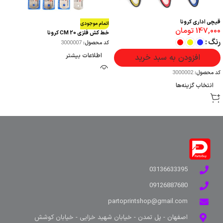
قیچی اداری کرونا
اتمام موجودی
147,000
تومان
خط کش فلزی 20 CM کرونا
رنگ
کد محصول:
3000007
اطلاعات بیشتر
افزودن به سبد خرید
کد محصول:
3000002
انتخاب گزینه‌ها
03136633395
09126887680
partoprintshop@gmail.com
اصفهان - پل تمدن - خیابان شهید خزایی - خیابان کوشش