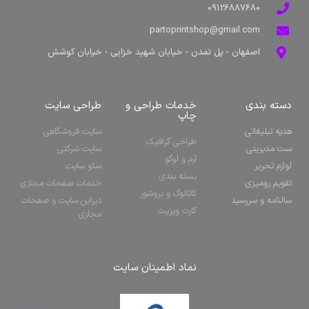
09126887680
partoprintshop@gmail.com
اصفهان - پل تمدن - خیابان شهید خزایی - خیابان کوشش
دسته بندی
خدمات طراحی و
طراحی سایت
چاپ
هدیه تبلیغاتی
سایت فروشگاهی
طراحی گرافیک
ست مدیریتی
سایت شرکتی
آرم و لوگو
لوازم تحریر
سئو سایت
بسته بندی
تقویم رومیزی
خدمات صفحات مجازی
کاتالوگ و بروشور
سالنامه و سررسید
دیزاین سایت و صفحات
کارت ویزیت
مجازی
نماد اطمینان سایت